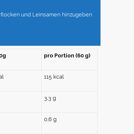
erflocken und Leinsamen hinzugeben
00g
pro Portion (60 g)
al
115 kcal
3,3 g
0,6 g