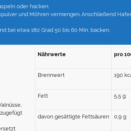
aspeln oder hacken.
ackpulver und Möhren vermengen. Anschließend Haf
nd bei etwa 180 Grad 50 bis 60 Min. backen.
Nährwerte
pro 1
Brennwert
190 kc
Fett
5,5 g
alnüsse,
nzugefügt
davon gesättigte Fettsäuren
0,9 g
rsetzt