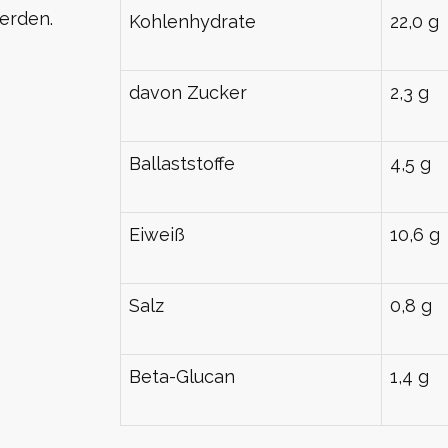
erden.
Kohlenhydrate
22,0 g
davon Zucker
2,3 g
Ballaststoffe
4,5 g
Eiweiß
10,6 g
Salz
0,8 g
Beta-Glucan
1,4 g