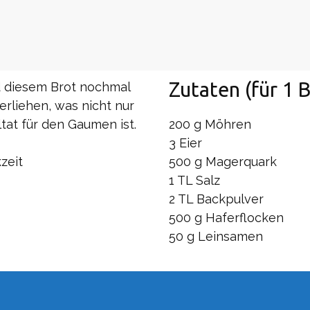
Zutaten (für 1 B
d diesem Brot nochmal
rliehen, was nicht nur
at für den Gaumen ist.
200 g Möhren
3 Eier
zeit
500 g Magerquark
1 TL Salz
2 TL Backpulver
500 g Haferflocken
50 g Leinsamen