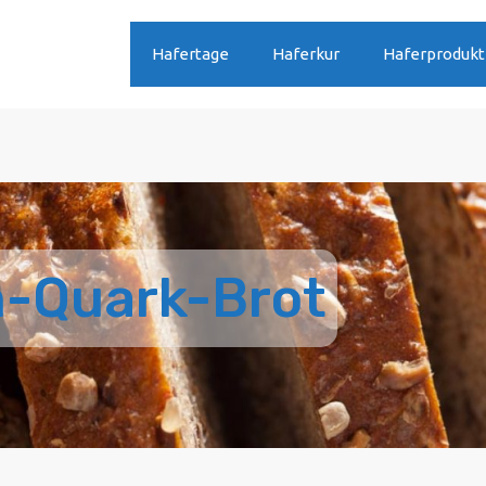
Hafertage
Haferkur
Haferproduk
-Quark-Brot