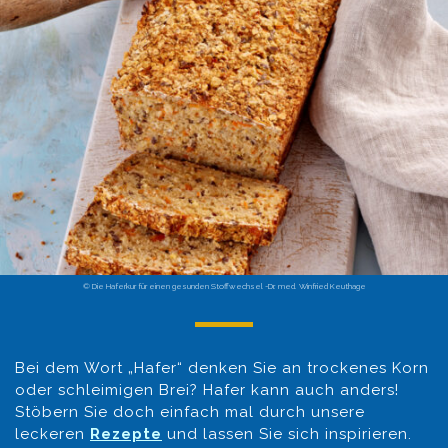
© Die Haferkur für einen gesunden Stoffwechsel -Dr. med. Winfried Keuthage
Bei dem Wort „Hafer“ denken Sie an trockenes Korn
oder schleimigen Brei? Hafer kann auch anders!
Stöbern Sie doch einfach mal durch unsere
leckeren
Rezepte
und lassen Sie sich inspirieren.