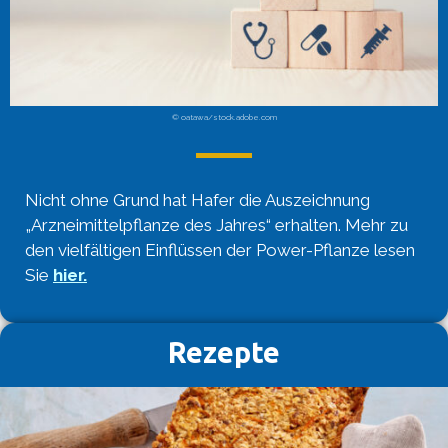
© oatawa/stock.adobe.com
Nicht ohne Grund hat Hafer die Auszeichnung
„Arzneimittelpflanze des Jahres“ erhalten. Mehr zu
den vielfältigen Einflüssen der Power-Pflanze lesen
Sie
hier.
Rezepte