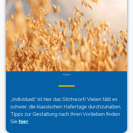
©Hafer
„Individuell“ ist hier das Stichwort! Vielen fällt es
schwer, die klassischen Hafertage durchzuhalten.
Tipps zur Gestaltung nach Ihren Vorlieben finden
Sie
hier
.